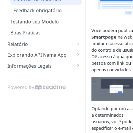
Recuperação de Senha
Formatando Conteúdos
Feedback obrigatório
Testando seu Modelo
Você poderá publica
Boas Práticas
Smartpage
na web
limitar o acesso atr
Relatório
do controle de usuár
Visão Geral
Explorando API Nama App
Dê acesso à qualque
pessoa com link ou
Créditos
Deep Search
Informações Legais
apenas convidados.
Tokens
Streaming de Mensagens
Política Armazenamento de
dados
Consumo
Threads
Gerando um Histórico
Powered by
Termos e Condições
Presets para Modelos
Identificando o Usuário
Optando por um ac
a determinados
usuários, você pode
especificar o e-mail