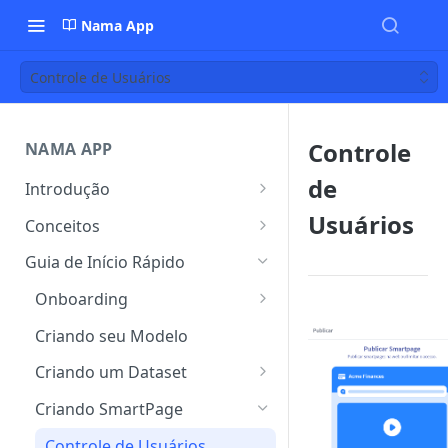
Nama App
Controle de Usuários
Controle
NAMA APP
de
Introdução
Nama App
Usuários
Conceitos
Nama AI Search
Conceitos Gerais
Guia de Início Rápido
Smartpage
Conceitos Específicos da Nama
Onboarding
Entendendo a Inteligência
Login via SSO Microsoft
Criando seu Modelo
Artificial (IA) no Nama App
Autenticação de Dois Fatores
Criando um Dataset
(2FA)
Adicionando Conteúdos
Criando SmartPage
Gestão de Usuários
Formatos Suportados
Controle de Usuários