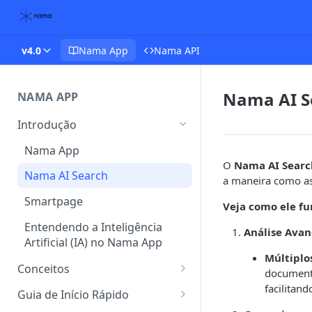
v4.0
Nama App
Nama API
Nama AI S
NAMA APP
Introdução
Nama App
O
Nama AI Searc
Nama AI Search
a maneira como as
Smartpage
Veja como ele fun
Entendendo a Inteligência
Análise Ava
Artificial (IA) no Nama App
Múltiplo
Conceitos
documento
facilitan
Conceitos Gerais
Guia de Início Rápido