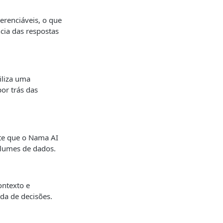
renciáveis, o que
cia das respostas
iliza uma
or trás das
te que o Nama AI
olumes de dados.
ontexto e
da de decisões.