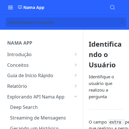
Nama App
Identificando o Usuário
Identifica
NAMA APP
ndo o
Introdução
Nama App
Usuário
Conceitos
Nama AI Search
Conceitos Gerais
Guia de Início Rápido
Identifique o
usuário que
Smartpage
Conceitos Específicos da Nama
Onboarding
Relatório
realizou a
Login via SSO Microsoft
Entendendo a Inteligência
Criando seu Modelo
Visão Geral
Explorando API Nama App
pergunta
Artificial (IA) no Nama App
Autenticação de Dois Fatores
Criando um Dataset
Créditos
Deep Search
(2FA)
Adicionando Conteúdos
Criando SmartPage
Tokens
Streaming de Mensagens
Gestão de Usuários
O campo
pe
extra
Formatos Suportados
Controle de Usuários
Consumo
Testando seu Modelo
Threads
Gerando um Histórico
que realizou a pergu