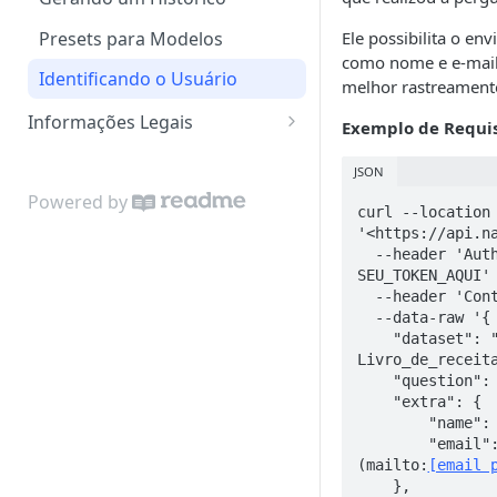
Recuperação de Senha
Formatando Conteúdos
Feedback obrigatório
Boas Práticas
Presets para Modelos
Ele possibilita o en
como nome e e-mail
Identificando o Usuário
melhor rastreamento
Informações Legais
Exemplo de Requi
Política Armazenamento de
JSON
dados
Powered by
curl --location 
Termos e Condições
'<https://api.na
  --header 'Authorization: Bearer 
SEU_TOKEN_AQUI' 
  --header 'Content-Type: application/json'  

  --data-raw '{  

    "dataset": "PDF - 
Livro_de_receita
    "question": "your question",  

    "extra": {  

        "name": "Jamerson Oliveira",  

        "emai
(mailto:
[email 
    },  
