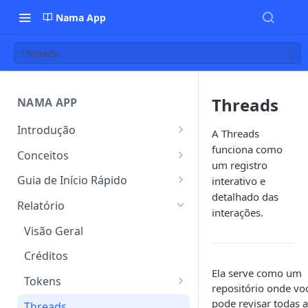
Nama App
Threads
Threads
NAMA APP
Introdução
A Threads
Nama App
funciona como
Conceitos
um registro
Nama AI Search
Conceitos Gerais
Guia de Início Rápido
interativo e
detalhado das
Smartpage
Conceitos Específicos da Nama
Onboarding
Relatório
interações.
Login via SSO Microsoft
Entendendo a Inteligência
Criando seu Modelo
Visão Geral
Artificial (IA) no Nama App
Autenticação de Dois Fatores
Criando um Dataset
Créditos
(2FA)
Adicionando Conteúdos
Ela serve como um
Criando SmartPage
Tokens
Gestão de Usuários
repositório onde vo
Formatos Suportados
Controle de Usuários
Testando seu Modelo
Consumo
pode revisar todas a
Threads