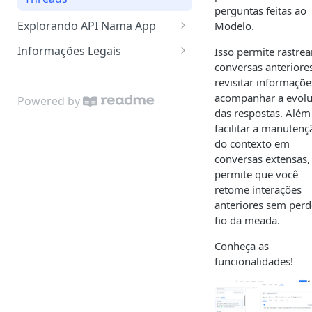
Recuperação de Senha
perguntas feitas ao
Formatando Conteúdos
Feedback obrigatório
Boas Práticas
Explorando API Nama App
Modelo.
Deep Search
Informações Legais
Isso permite rastrea
conversas anteriores
Streaming de Mensagens
Política Armazenamento de
revisitar informaçõe
dados
Gerando um Histórico
acompanhar a evol
Powered by
Termos e Condições
das respostas. Além
Presets para Modelos
facilitar a manutenç
do contexto em
Identificando o Usuário
conversas extensas,
permite que você
retome interações
anteriores sem perd
fio da meada.
Conheça as
funcionalidades!